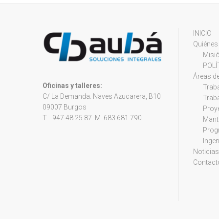
INICIO
Quiéne
Misió
POLÍ
Áreas de
Oficinas y talleres:
Traba
C/ La Demanda. Naves Azucarera, B10
Traba
09007 Burgos
Proy
T. 947 48 25 87 M. 683 681 790
Mant
Prog
Ingen
Noticias
Contact