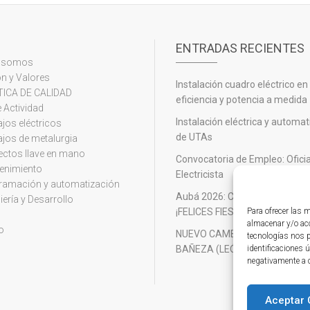
ENTRADAS RECIENTES
s somos
n y Valores
Instalación cuadro eléctrico en
TICA DE CALIDAD
eficiencia y potencia a medida
 Actividad
Instalación eléctrica y automa
jos eléctricos
de UTAs
jos de metalurgia
ectos llave en mano
Convocatoria de Empleo: Oficia
enimiento
Electricista
ramación y automatización
Aubá 2026: Calidad, equipo y f
iería y Desarrollo
Para ofrecer las 
¡FELICES FIESTAS!
almacenar y/o acc
o
NUEVO CAMBIO DE PLC EN SI
tecnologías nos 
identificaciones ú
BAÑEZA (LEÓN)
negativamente a c
Aceptar 