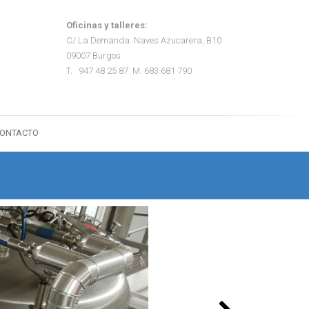
Oficinas y talleres:
C/ La Demanda. Naves Azucarera, B10
09007 Burgos
T. 947 48 25 87 M. 683 681 790
ONTACTO