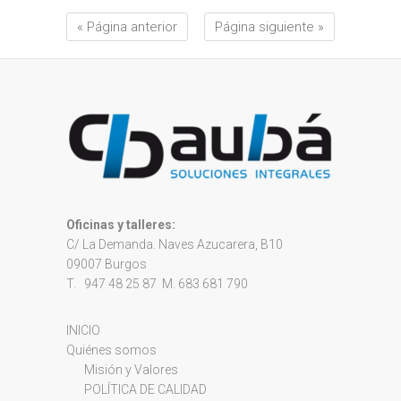
« Página anterior
Página siguiente »
Oficinas y talleres:
C/ La Demanda. Naves Azucarera, B10
09007 Burgos
T. 947 48 25 87 M. 683 681 790
INICIO
Quiénes somos
Misión y Valores
POLÍTICA DE CALIDAD