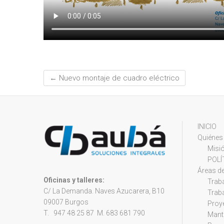
←
Nuevo montaje de cuadro eléctrico
INICIO
Quiéne
Misió
POLÍ
Áreas de
Oficinas y talleres:
Traba
C/ La Demanda. Naves Azucarera, B10
Traba
09007 Burgos
Proy
T. 947 48 25 87 M. 683 681 790
Mant