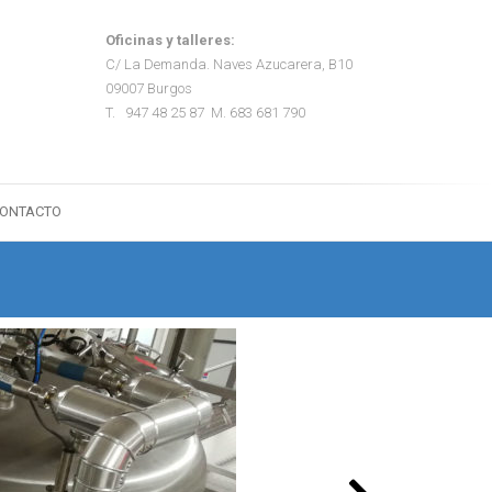
Oficinas y talleres:
C/ La Demanda. Naves Azucarera, B10
09007 Burgos
T. 947 48 25 87 M. 683 681 790
ONTACTO